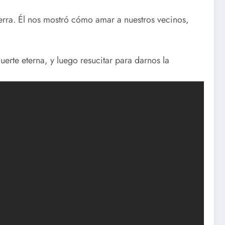
erra. Él nos mostró cómo amar a nuestros vecinos,
uerte eterna, y luego resucitar para darnos la