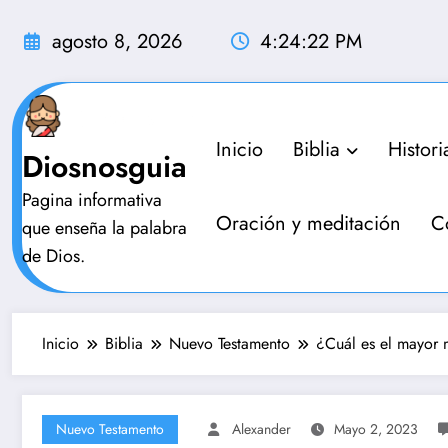
Saltar
al
agosto 8, 2026
4:24:23 PM
contenido
Inicio
Biblia
Histori
Diosnosguia
Pagina informativa
Oración y meditación
C
que enseña la palabra
de Dios.
Inicio
Biblia
Nuevo Testamento
¿Cuál es el mayor 
Nuevo Testamento
Alexander
Mayo 2, 2023