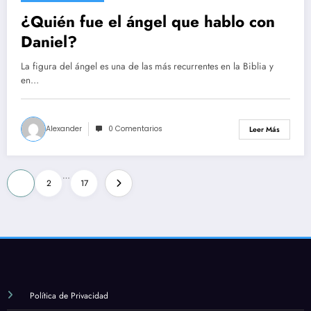
¿Quién fue el ángel que hablo con
Daniel?
La figura del ángel es una de las más recurrentes en la Biblia y
en…
Alexander
0 Comentarios
Leer Más
Paginación
…
1
2
17
de
entradas
Política de Privacidad