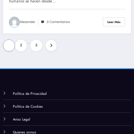
humanos se hacen desde…
Alexander
0 Comentarios
Leer Más
Paginación
…
1
2
5
de
entradas
Política de Privacidad
Política de Cookies
Aviso Legal
Quienes somos