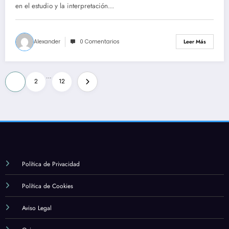
en el estudio y la interpretación…
Alexander
0 Comentarios
Leer Más
Paginación
…
1
2
12
de
entradas
Política de Privacidad
Política de Cookies
Aviso Legal