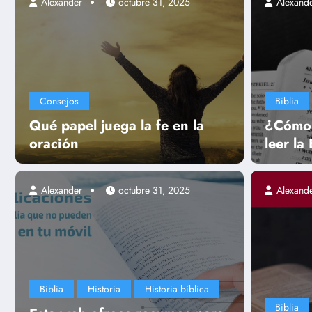
Alexander
Alexander
octubre 31, 2025
marzo 12, 2024
Alexand
Consejos
Biblia
Qué papel juega la fe en la
¿Cómo 
oración
leer la
Alexander
octubre 31, 2025
Alexand
Uncategorized
 la
Qué nos enseña el libro 
sobre la adoración a Dio
Biblia
Historia
Historia bíblica
Biblia