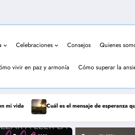
a
Celebraciones
Consejos
Quienes som
ómo vivir en paz y armonía
Cómo superar la ansi
anza que nos trae la resurrección de Jesús
Cuál es el propósito de la vida