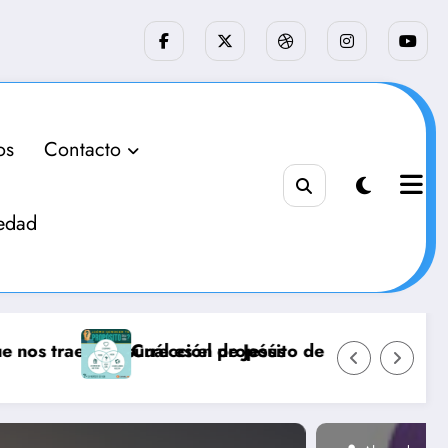
os
Contacto
edad
 según la fe católica
Cómo puedo vivir en armonía con