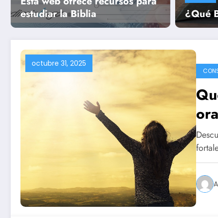
Esta web ofrece recursos para
Leer más
estudiar la Biblia
¿Qué B
octubre 31, 2025
CON
Qué
ora
Descub
fortal
A