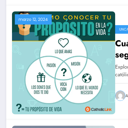
marzo 12, 2024
UNCA
Cuá
seg
Explor
catól
A