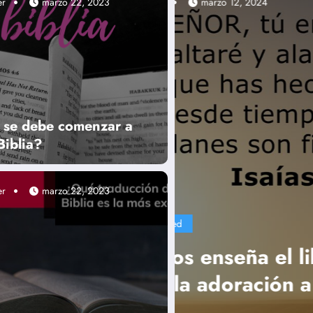
er
marzo 22, 2023
Alexander
marzo
se debe comenzar a
 Biblia?
er
marzo 22, 2023
Uncategorized
de los Salmos
Qué valores
s
relación a l