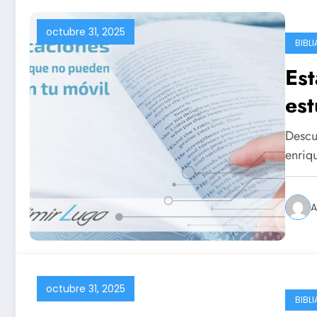
octubre 31, 2025
BIBLI
Est
est
Descu
enriq
A
octubre 31, 2025
BIBLI