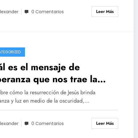
Leer Más
lexander
0 Comentarios
TEGORIZED
l es el mensaje de
eranza que nos trae la
urrección de Jesús
bre cómo la resurrección de Jesús brinda
anza y luz en medio de la oscuridad,…
Leer Más
lexander
0 Comentarios