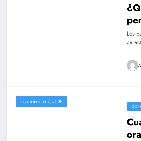
¿Qu
pen
Los p
carac
A
septiembre 7, 2025
CON
Cuá
ora