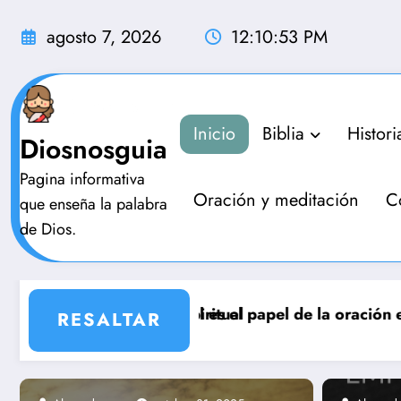
Saltar
al
agosto 7, 2026
12:10:55 PM
contenido
Inicio
Biblia
Histori
Diosnosguia
Pagina informativa
Oración y meditación
C
que enseña la palabra
de Dios.
oración en mi vida
Cuál es el mensaje de esper
RESALTAR