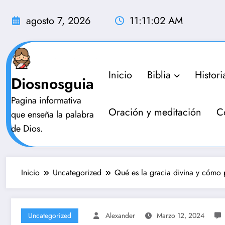
Saltar
al
agosto 7, 2026
11:11:03 AM
contenido
Inicio
Biblia
Histori
Diosnosguia
Pagina informativa
Oración y meditación
C
que enseña la palabra
de Dios.
Inicio
Uncategorized
Qué es la gracia divina y cómo
Uncategorized
Alexander
Marzo 12, 2024