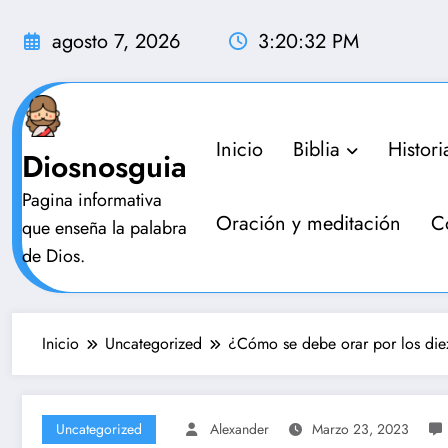
Saltar
al
agosto 7, 2026
3:20:33 PM
contenido
Inicio
Biblia
Histori
Diosnosguia
Pagina informativa
Oración y meditación
C
que enseña la palabra
de Dios.
Inicio
Uncategorized
¿Cómo se debe orar por los die
Uncategorized
Alexander
Marzo 23, 2023