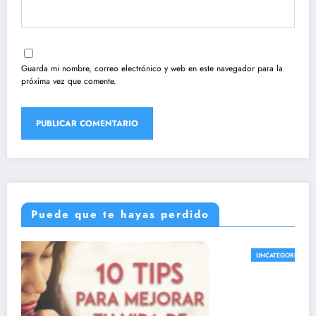
Guarda mi nombre, correo electrónico y web en este navegador para la
próxima vez que comente.
Puede que te hayas perdido
Cuál es la importancia de la formación y el
UNCATEGORIZED
estudio en la fe católica
marzo 12, 2024
Alexander