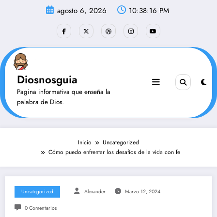
Saltar
agosto 6, 2026
10:38:17 PM
al
contenido
Diosnosguia
Pagina informativa que enseña la
palabra de Dios.
Inicio
Uncategorized
Cómo puedo enfrentar los desafíos de la vida con fe
Uncategorized
Alexander
Marzo 12, 2024
0 Comentarios