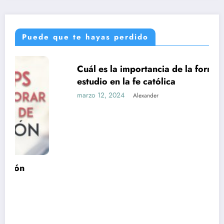
Puede que te hayas perdido
Cuál es la importancia de la formación y el
UNCATEGORIZED
estudio en la fe católica
marzo 12, 2024
Alexander