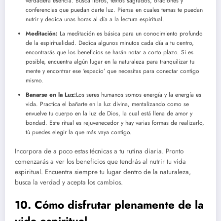
verdadera esencia. Busca libros, textos sagrados, oraciones y
conferencias que puedan darte luz. Piensa en cuales temas te puedan
nutrir y dedica unas horas al día a la lectura espiritual.
Meditación:
La meditación es básica para un conocimiento profundo
de la espiritualidad. Dedica algunos minutos cada día a tu centro,
encontrarás que los beneficios se harán notar a corto plazo. Si es
posible, encuentra algún lugar en la naturaleza para tranquilizar tu
mente y encontrar ese ‘espacio’ que necesitas para conectar contigo
mismo.
Banarse en la Luz:
Los seres humanos somos energía y la energía es
vida. Practica el bañarte en la luz divina, mentalizando como se
envuelve tu cuerpo en la luz de Dios, la cual está llena de amor y
bondad. Este ritual es rejuvenecedor y hay varias formas de realizarlo,
tú puedes elegir la que más vaya contigo.
Incorpora de a poco estas técnicas a tu rutina diaria. Pronto
comenzarás a ver los beneficios que tendrás al nutrir tu vida
espiritual. Encuentra siempre tu lugar dentro de la naturaleza,
busca la verdad y acepta los cambios.
10. Cómo disfrutar plenamente de la
vida espiritual