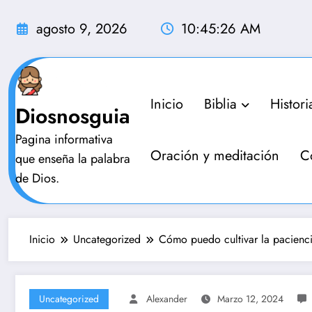
Saltar
al
agosto 9, 2026
10:45:27 AM
contenido
Inicio
Biblia
Histori
Diosnosguia
Pagina informativa
Oración y meditación
C
que enseña la palabra
de Dios.
Inicio
Uncategorized
Cómo puedo cultivar la pacienci
Uncategorized
Alexander
Marzo 12, 2024