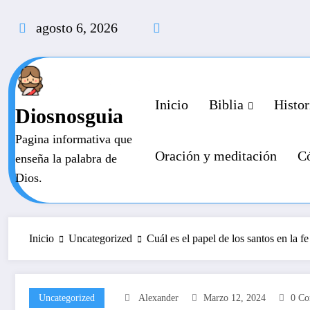
Saltar
al
agosto 6, 2026
contenido
Inicio
Biblia
Histor
Diosnosguia
Pagina informativa que
Oración y meditación
Có
enseña la palabra de
Dios.
Inicio
Uncategorized
Cuál es el papel de los santos en la fe
Uncategorized
Alexander
Marzo 12, 2024
0 Co