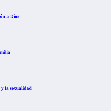
ión a Dios
amilia
 y la sexualidad