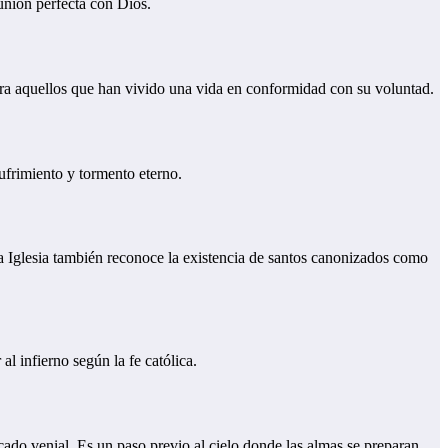
munión perfecta con Dios.
para aquellos que han vivido una vida en conformidad con su voluntad.
ufrimiento y tormento eterno.
La Iglesia también reconoce la existencia de santos canonizados como
l infierno según la fe católica.
cado venial. Es un paso previo al cielo donde las almas se preparan