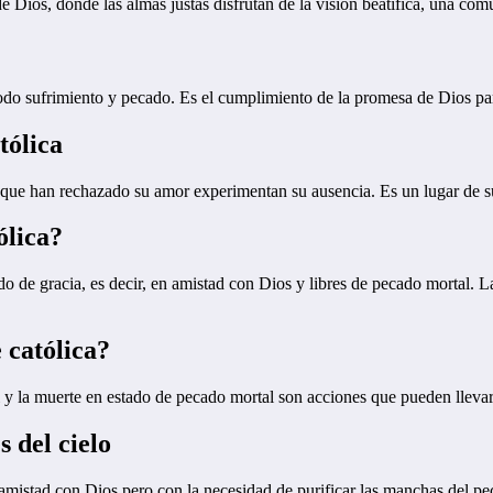
a de Dios, donde las almas justas disfrutan de la visión beatífica, una co
 de todo sufrimiento y pecado. Es el cumplimiento de la promesa de Dios 
tólica
s que han rechazado su amor experimentan su ausencia. Es un lugar de s
ólica?
do de gracia, es decir, en amistad con Dios y libres de pecado mortal. 
 católica?
l y la muerte en estado de pecado mortal son acciones que pueden llevar a
s del cielo
 amistad con Dios pero con la necesidad de purificar las manchas del pe