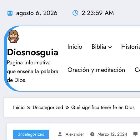
Saltar
al
agosto 6, 2026
2:24:00 AM
contenido
Inicio
Biblia
Histori
Diosnosguia
Pagina informativa
Oración y meditación
C
que enseña la palabra
de Dios.
Inicio
Uncategorized
Qué significa tener fe en Dios
Uncategorized
Alexander
Marzo 12, 2024