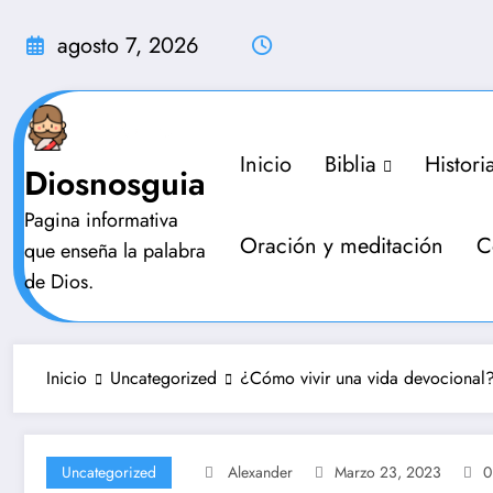
Saltar
al
agosto 7, 2026
contenido
Inicio
Biblia
Histori
Diosnosguia
Pagina informativa
Oración y meditación
C
que enseña la palabra
de Dios.
Inicio
Uncategorized
¿Cómo vivir una vida devocional
Uncategorized
Alexander
Marzo 23, 2023
0