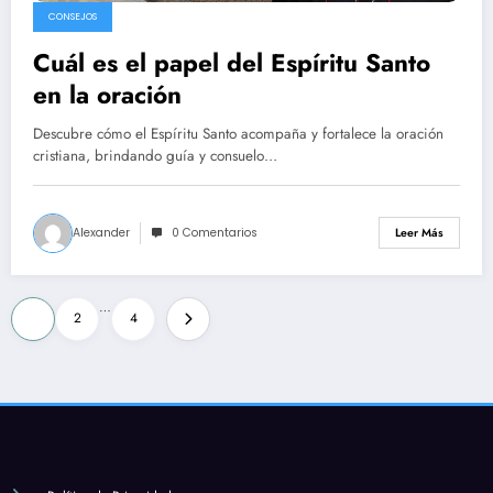
CONSEJOS
Cuál es el papel del Espíritu Santo
en la oración
Descubre cómo el Espíritu Santo acompaña y fortalece la oración
cristiana, brindando guía y consuelo…
Alexander
0 Comentarios
Leer Más
Paginación
…
1
2
4
de
entradas