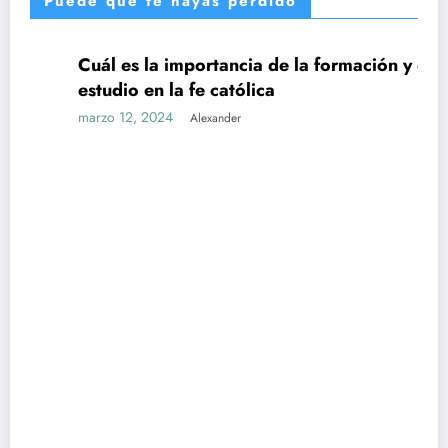
Puede que te hayas perdido
Cuál es la importancia de la formación y el
UNCATEGORIZED
estudio en la fe católica
marzo 12, 2024
Alexander