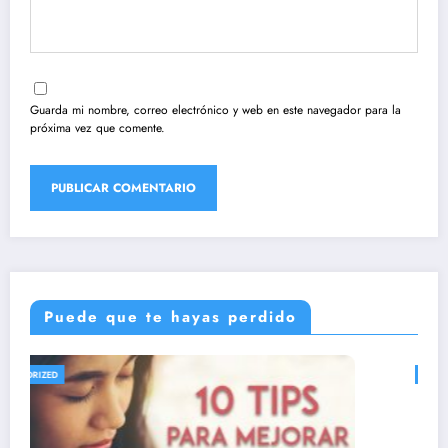
Guarda mi nombre, correo electrónico y web en este navegador para la
próxima vez que comente.
Puede que te hayas perdido
Cuál es la importancia de la formación y el
UNCATEGORIZED
estudio en la fe católica
marzo 12, 2024
Alexander