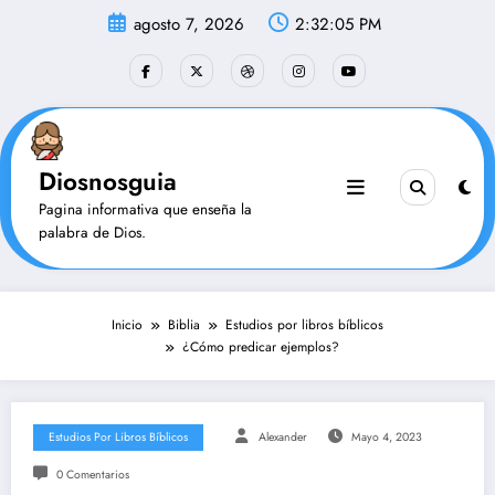
Saltar
agosto 7, 2026
2:32:06 PM
al
contenido
Diosnosguia
Pagina informativa que enseña la
palabra de Dios.
Inicio
Biblia
Estudios por libros bíblicos
¿Cómo predicar ejemplos?
Estudios Por Libros Bíblicos
Alexander
Mayo 4, 2023
0 Comentarios