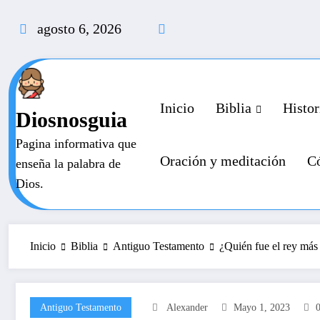
Saltar
al
agosto 6, 2026
contenido
Inicio
Biblia
Histor
Diosnosguia
Pagina informativa que
Oración y meditación
Có
enseña la palabra de
Dios.
Inicio
Biblia
Antiguo Testamento
¿Quién fue el rey más
Antiguo Testamento
Alexander
Mayo 1, 2023