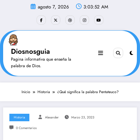
Saltar
agosto 7, 2026
3:03:53 AM
al
contenido
Diosnosguia
Pagina informativa que enseña la
palabra de Dios.
Inicio
Historia
¿Qué significa la palabra Pentateuco?
Historia
Alexander
Marzo 23, 2023
0 Comentarios