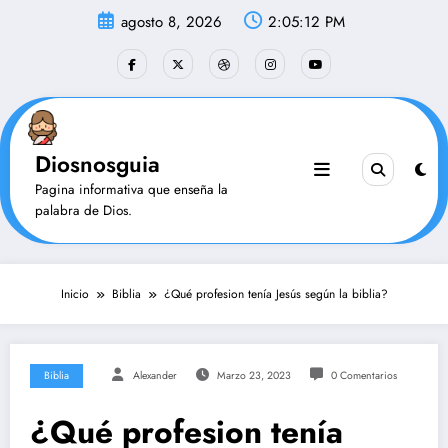
Saltar
agosto 8, 2026
2:05:13 PM
al
contenido
Diosnosguia
Pagina informativa que enseña la
palabra de Dios.
Inicio
Biblia
¿Qué profesion tenía Jesús según la biblia?
Biblia
Alexander
Marzo 23, 2023
0 Comentarios
¿Qué profesion tenía