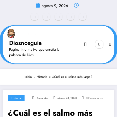
Saltar
agosto 9, 2026
al
contenido
Diosnosguia
Pagina informativa que enseña la
palabra de Dios.
Inicio
Historia
¿Cuál es el salmo más largo?
Historia
Alexander
Marzo 23, 2023
0 Comentarios
¿Cuál es el salmo más