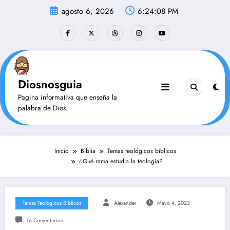
Saltar
agosto 6, 2026
6:24:09 PM
al
contenido
Diosnosguia
Pagina informativa que enseña la
palabra de Dios.
Inicio
Biblia
Temas teológicos bíblicos
¿Qué rama estudia la teología?
Temas Teológicos Bíblicos
Alexander
Mayo 4, 2023
16 Comentarios