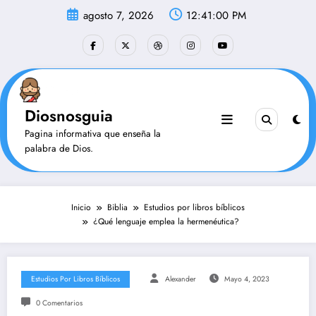
Saltar
agosto 7, 2026
12:41:01 PM
al
contenido
Diosnosguia
Pagina informativa que enseña la
palabra de Dios.
Inicio
Biblia
Estudios por libros bíblicos
¿Qué lenguaje emplea la hermenéutica?
Estudios Por Libros Bíblicos
Alexander
Mayo 4, 2023
0 Comentarios