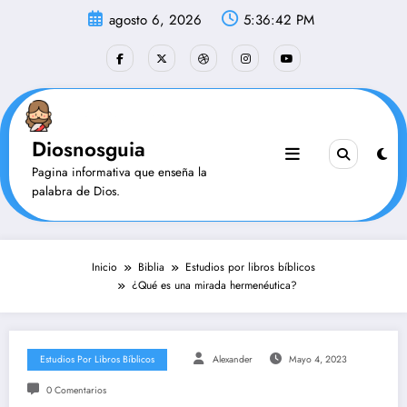
Saltar
agosto 6, 2026
5:36:43 PM
al
contenido
Diosnosguia
Pagina informativa que enseña la
palabra de Dios.
Inicio
Biblia
Estudios por libros bíblicos
¿Qué es una mirada hermenéutica?
Estudios Por Libros Bíblicos
Alexander
Mayo 4, 2023
0 Comentarios