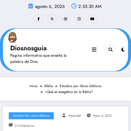
Saltar
agosto 6, 2026
2:53:31 AM
al
contenido
Diosnosguia
Pagina informativa que enseña la
palabra de Dios.
Inicio
Biblia
Estudios por libros bíblicos
¿Qué es exegética en la Biblia?
Estudios Por Libros Bíblicos
Alexander
Mayo 4, 2023
0 Comentarios