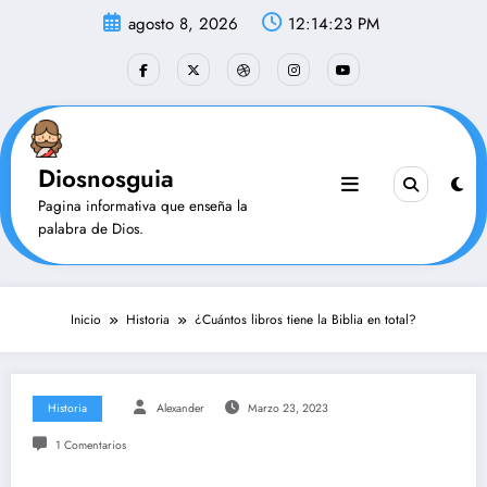
Saltar
agosto 8, 2026
12:14:24 PM
al
contenido
Diosnosguia
Pagina informativa que enseña la
palabra de Dios.
Inicio
Historia
¿Cuántos libros tiene la Biblia en total?
Historia
Alexander
Marzo 23, 2023
1 Comentarios