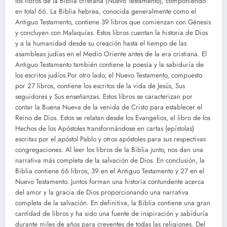
los libros de la Biblia cristiana (Nuevo Testamento), componiendo
en total 66. La Biblia hebrea, conocida generalmente como el
Antiguo Testamento, contiene 39 libros que comienzan con Génesis
y concluyen con Malaquías. Estos libros cuentan la historia de Dios
y a la humanidad desde su creación hasta el tiempo de las
asambleas judías en el Medio Oriente antes de la era cristiana. El
Antiguo Testamento también contiene la poesía y la sabiduría de
los escritos judíos.Por otro lado, el Nuevo Testamento, compuesto
por 27 libros, contiene los escritos de la vida de Jesús, Sus
seguidores y Sus enseñanzas. Estos libros se caracterizan por
contar la Buena Nueva de la venida de Cristo para establecer el
Reino de Dios. Estos se relatan desde los Evangelios, el libro de los
Hechos de los Apóstoles transformándose en cartas (epístolas)
escritas por el apóstol Pablo y otros apóstoles para sus respectivas
congregaciones. Al leer los libros de la Biblia junto, nos dan una
narrativa más completa de la salvación de Dios. En conclusión, la
Biblia contiene 66 libros, 39 en el Antiguo Testamento y 27 en el
Nuevo Testamento. Juntos forman una historia contundente acerca
del amor y la gracia de Dios proporcionando una narrativa
completa de la salvación. En definitiva, la Biblia contiene una gran
cantidad de libros y ha sido una fuente de inspiración y sabiduría
durante miles de años para creyentes de todas las religiones. Del