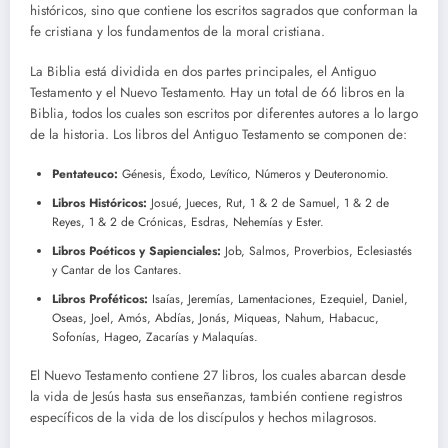
históricos, sino que contiene los escritos sagrados que conforman la
fe cristiana y los fundamentos de la moral cristiana.
La Biblia está dividida en dos partes principales, el Antiguo
Testamento y el Nuevo Testamento. Hay un total de 66 libros en la
Biblia, todos los cuales son escritos por diferentes autores a lo largo
de la historia. Los libros del Antiguo Testamento se componen de:
Pentateuco:
Génesis, Éxodo, Levítico, Números y Deuteronomio.
Libros Históricos:
Josué, Jueces, Rut, 1 & 2 de Samuel, 1 & 2 de
Reyes, 1 & 2 de Crónicas, Esdras, Nehemías y Ester.
Libros Poéticos y Sapienciales:
Job, Salmos, Proverbios, Eclesiastés
y Cantar de los Cantares.
Libros Proféticos:
Isaías, Jeremías, Lamentaciones, Ezequiel, Daniel,
Oseas, Joel, Amós, Abdías, Jonás, Miqueas, Nahum, Habacuc,
Sofonías, Hageo, Zacarías y Malaquías.
El Nuevo Testamento contiene 27 libros, los cuales abarcan desde
la vida de Jesús hasta sus enseñanzas, también contiene registros
específicos de la vida de los discípulos y hechos milagrosos.