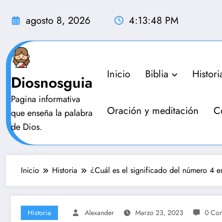
Saltar
al
agosto 8, 2026
4:13:49 PM
contenido
Inicio
Biblia
Histori
Diosnosguia
Pagina informativa
Oración y meditación
C
que enseña la palabra
de Dios.
Inicio
Historia
¿Cuál es el significado del número 4 en
Historia
Alexander
Marzo 23, 2023
0 Com