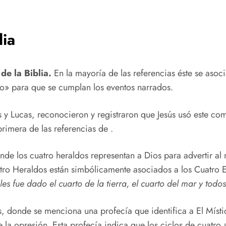
lia
de la Biblia.
En la mayoría de las referencias éste se asoc
o» para que se cumplan los eventos narrados.
 y Lucas, reconocieron y registraron que Jesús usó este co
rimera de las referencias de .
de los cuatro heraldos representan a Dios para advertir al
uatro Heraldos están simbólicamente asociados a los Cuatro 
 les fue dado el cuarto de la tierra, el cuarto del mar y todo
as, donde se menciona una profecía que identifica a El Mís
e la opresión. Esta profecía indica que los ciclos de cuatr