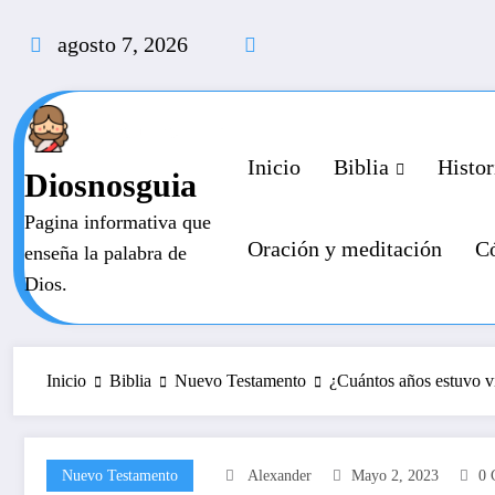
Saltar
al
agosto 7, 2026
contenido
Inicio
Biblia
Histor
Diosnosguia
Pagina informativa que
Oración y meditación
Có
enseña la palabra de
Dios.
Inicio
Biblia
Nuevo Testamento
¿Cuántos años estuvo v
Nuevo Testamento
Alexander
Mayo 2, 2023
0 