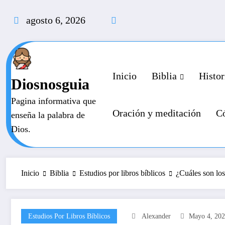
Saltar
al
agosto 6, 2026
contenido
Inicio
Biblia
Histor
Diosnosguia
Pagina informativa que
Oración y meditación
Có
enseña la palabra de
Dios.
Inicio
Biblia
Estudios por libros bíblicos
¿Cuáles son los
Estudios Por Libros Bíblicos
Alexander
Mayo 4, 20