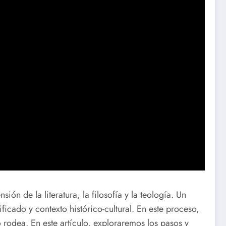
ón de la literatura, la filosofía y la teología. Un
icado y contexto histórico-cultural. En este proceso,
o rodea. En este artículo, exploraremos los pasos y