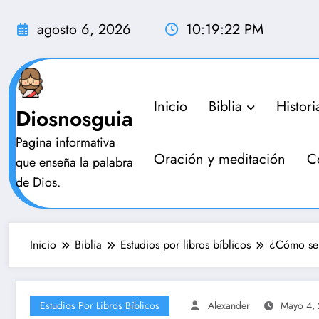
Saltar
al
agosto 6, 2026
10:19:23 PM
contenido
Inicio
Biblia
Histori
Diosnosguia
Pagina informativa
Oración y meditación
C
que enseña la palabra
de Dios.
Inicio
Biblia
Estudios por libros bíblicos
¿Cómo se 
Estudios Por Libros Bíblicos
Alexander
Mayo 4,