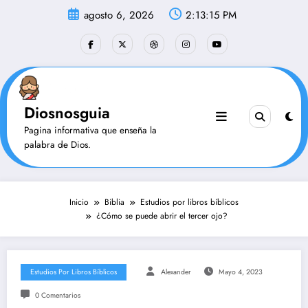
Saltar
agosto 6, 2026
2:13:16 PM
al
contenido
Diosnosguia
Pagina informativa que enseña la
palabra de Dios.
Inicio
Biblia
Estudios por libros bíblicos
¿Cómo se puede abrir el tercer ojo?
Estudios Por Libros Bíblicos
Alexander
Mayo 4, 2023
0 Comentarios