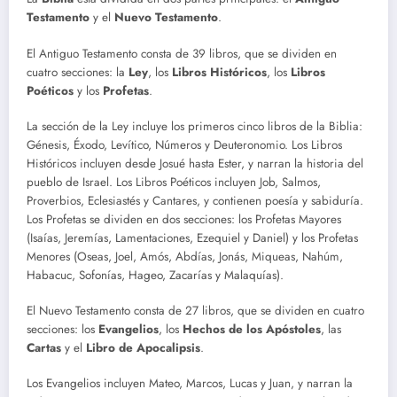
Testamento
y el
Nuevo Testamento
.
El Antiguo Testamento consta de 39 libros, que se dividen en
cuatro secciones: la
Ley
, los
Libros Históricos
, los
Libros
Poéticos
y los
Profetas
.
La sección de la Ley incluye los primeros cinco libros de la Biblia:
Génesis, Éxodo, Levítico, Números y Deuteronomio. Los Libros
Históricos incluyen desde Josué hasta Ester, y narran la historia del
pueblo de Israel. Los Libros Poéticos incluyen Job, Salmos,
Proverbios, Eclesiastés y Cantares, y contienen poesía y sabiduría.
Los Profetas se dividen en dos secciones: los Profetas Mayores
(Isaías, Jeremías, Lamentaciones, Ezequiel y Daniel) y los Profetas
Menores (Oseas, Joel, Amós, Abdías, Jonás, Miqueas, Nahúm,
Habacuc, Sofonías, Hageo, Zacarías y Malaquías).
El Nuevo Testamento consta de 27 libros, que se dividen en cuatro
secciones: los
Evangelios
, los
Hechos de los Apóstoles
, las
Cartas
y el
Libro de Apocalipsis
.
Los Evangelios incluyen Mateo, Marcos, Lucas y Juan, y narran la