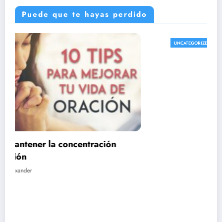
Puede que te hayas perdido
Cuál es la importancia de la formación y el
UNCATEGORIZED
estudio en la fe católica
marzo 12, 2024
Alexander