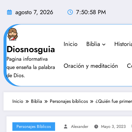
Saltar
al
agosto 7, 2026
7:51:01 PM
contenido
Inicio
Biblia
Histori
Diosnosguia
Pagina informativa
Oración y meditación
C
que enseña la palabra
de Dios.
Inicio
Biblia
Personajes bíblicos
¿Quién fue primer
Personajes Bíblicos
Alexander
Mayo 3, 2023