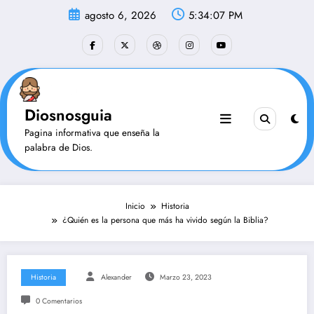
Saltar
agosto 6, 2026
5:34:08 PM
al
contenido
Diosnosguia
Pagina informativa que enseña la
palabra de Dios.
Inicio
Historia
¿Quién es la persona que más ha vivido según la Biblia?
Historia
Alexander
Marzo 23, 2023
0 Comentarios