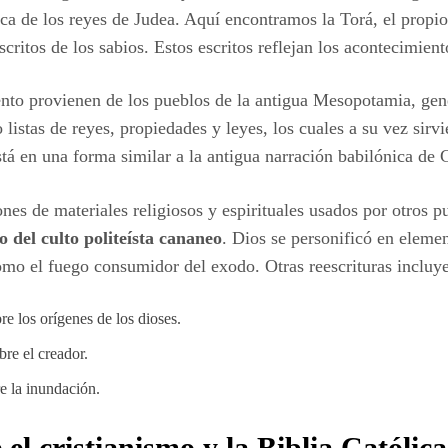
oca de los reyes de Judea. Aquí encontramos la Torá, el propio
scritos de los sabios. Estos escritos reflejan los acontecimien
ento provienen de los pueblos de la antigua Mesopotamia, gen
o listas de reyes, propiedades y leyes, los cuales a su vez sir
está en una forma similar a la antigua narración babilónica de
es de materiales religiosos y espirituales usados ​​por otros 
 del culto politeísta cananeo
. Dios se personificó en elemen
omo el fuego consumidor del exodo. Otras reescrituras incluy
e los orígenes de los dioses.
re el creador.
e la inundación.
 el cristianismo y la Biblia Católica