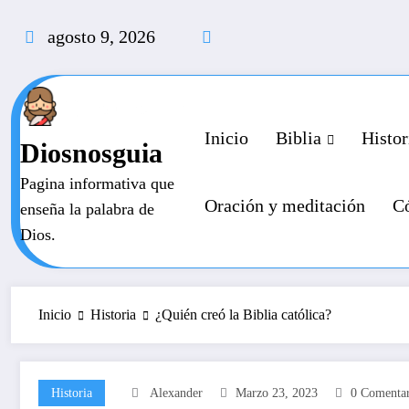
Saltar
al
agosto 9, 2026
contenido
Inicio
Biblia
Histor
Diosnosguia
Pagina informativa que
Oración y meditación
Có
enseña la palabra de
Dios.
Inicio
Historia
¿Quién creó la Biblia católica?
Historia
Alexander
Marzo 23, 2023
0 Comentar