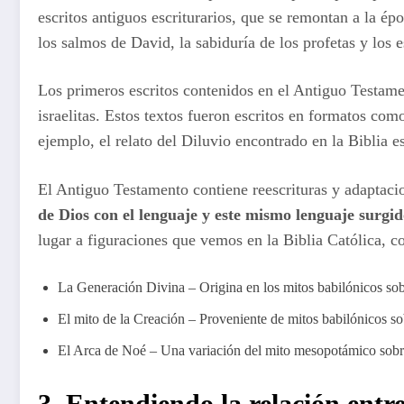
escritos antiguos escriturarios, que se remontan a la ép
los salmos de David, la sabiduría de los profetas y los e
Los primeros escritos contenidos en el Antiguo Testam
israelitas. Estos textos fueron escritos en formatos com
ejemplo, el relato del Diluvio encontrado en la Biblia 
El Antiguo Testamento contiene reescrituras y adaptacion
de Dios con el lenguaje y este mismo lenguaje surgido
lugar a figuraciones que vemos en la Biblia Católica, c
La Generación Divina – Origina en los mitos babilónicos sobr
El mito de la Creación – Proveniente de mitos babilónicos sob
El Arca de Noé – Una variación del mito mesopotámico sobr
3. Entendiendo la relación entre