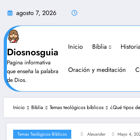
Saltar
al
agosto 7, 2026
contenido
Inicio
Biblia
Histori
Diosnosguia
Pagina informativa
Oración y meditación
C
que enseña la palabra
de Dios.
Inicio
Biblia
Temas teológicos bíblicos
¿Qué tipos de
Temas Teológicos Bíblicos
Alexander
Mayo 4, 20