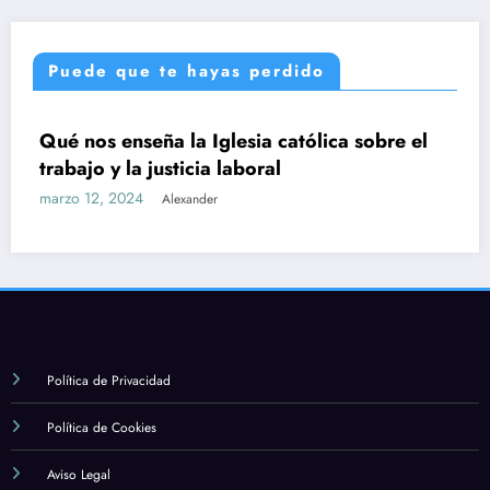
Puede que te hayas perdido
ia católica sobre el
Qué nos enseña la Iglesi
UNCATEGORIZED
oral
misericordia y el perdón
marzo 12, 2024
Alexander
Política de Privacidad
Política de Cookies
Aviso Legal