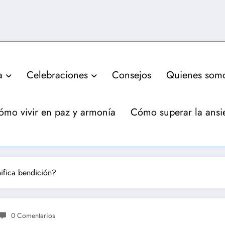
a
Celebraciones
Consejos
Quienes som
ómo vivir en paz y armonía
Cómo superar la ansi
ifica bendición?
0 Comentarios