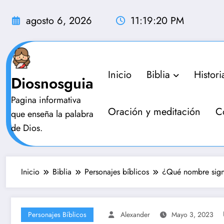
Saltar
al
agosto 6, 2026
11:19:21 PM
contenido
Inicio
Biblia
Histori
Diosnosguia
Pagina informativa
Oración y meditación
C
que enseña la palabra
de Dios.
Inicio
Biblia
Personajes bíblicos
¿Qué nombre sign
Personajes Bíblicos
Alexander
Mayo 3, 2023