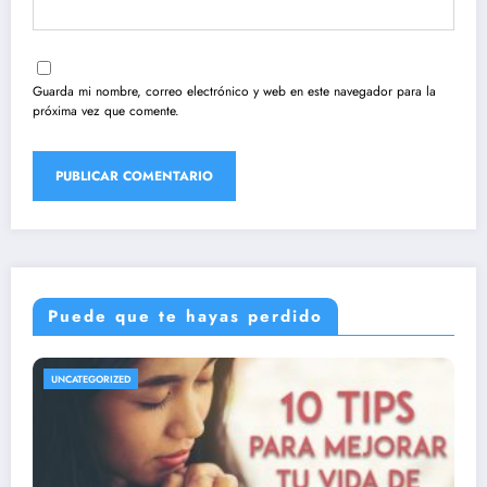
Guarda mi nombre, correo electrónico y web en este navegador para la
próxima vez que comente.
Puede que te hayas perdido
Cuál es la importancia de la formación
UNCATEGORIZED
estudio en la fe católica
marzo 12, 2024
Alexander