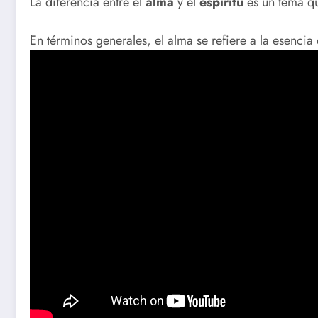
La diferencia entre el
alma
y el
espíritu
es un tema que
En términos generales, el alma se refiere a la esencia