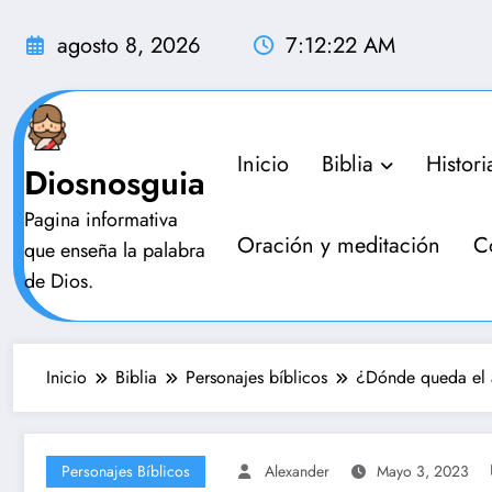
Saltar
al
agosto 8, 2026
7:12:23 AM
contenido
Inicio
Biblia
Histori
Diosnosguia
Pagina informativa
Oración y meditación
C
que enseña la palabra
de Dios.
Inicio
Biblia
Personajes bíblicos
¿Dónde queda el 
Personajes Bíblicos
Alexander
Mayo 3, 2023