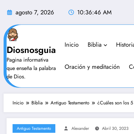
Saltar
al
agosto 7, 2026
10:36:47 AM
contenido
Inicio
Biblia
Histori
Diosnosguia
Pagina informativa
Oración y meditación
C
que enseña la palabra
de Dios.
Inicio
Biblia
Antiguo Testamento
¿Cuáles son los 5
Antiguo Testamento
Alexander
Abril 30, 2023