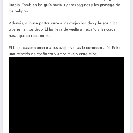
limpia. También las
guía
hacia lugares seguros y les
protege
de
los peligros.
Además, el buen pastor
cura
a las ovejas heridas y
busca
a las
que se han perdido. Él las lleva de vuelta al rebaño y las cuida
hasta que se recuperen.
El buen pastor
conoce
a sus ovejas y ellas le
conocen
a él. Existe
una relación de confianza y amor mutuo entre ellos.