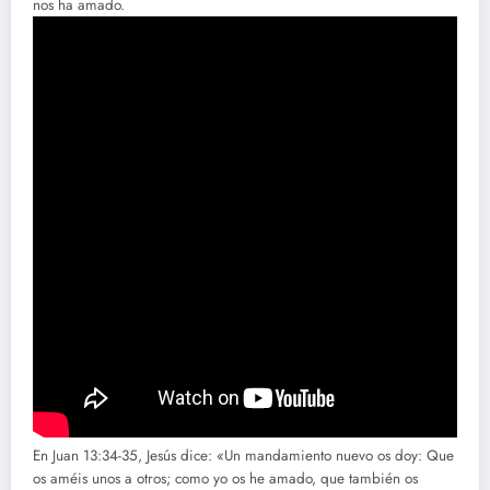
nos ha amado.
En Juan 13:34-35, Jesús dice: «Un mandamiento nuevo os doy: Que
os améis unos a otros; como yo os he amado, que también os