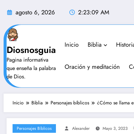
Saltar
al
agosto 6, 2026
2:23:10 AM
contenido
Inicio
Biblia
Histori
Diosnosguia
Pagina informativa
Oración y meditación
C
que enseña la palabra
de Dios.
Inicio
Biblia
Personajes bíblicos
¿Cómo se llama el
Personajes Bíblicos
Alexander
Mayo 3, 2023