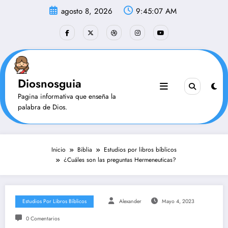
Saltar
agosto 8, 2026
9:45:08 AM
al
contenido
Diosnosguia
Pagina informativa que enseña la
palabra de Dios.
Inicio
Biblia
Estudios por libros bíblicos
¿Cuáles son las preguntas Hermeneuticas?
Estudios Por Libros Bíblicos
Alexander
Mayo 4, 2023
0 Comentarios