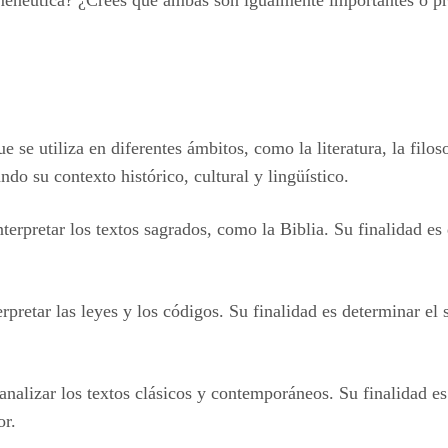
rmenéutica? ¿Crees que ambas son igualmente importantes o pr
e se utiliza en diferentes ámbitos, como la literatura, la filoso
do su contexto histórico, cultural y lingüístico.
interpretar los textos sagrados, como la Biblia. Su finalidad e
erpretar las leyes y los códigos. Su finalidad es determinar el 
ra analizar los textos clásicos y contemporáneos. Su finalidad e
or.