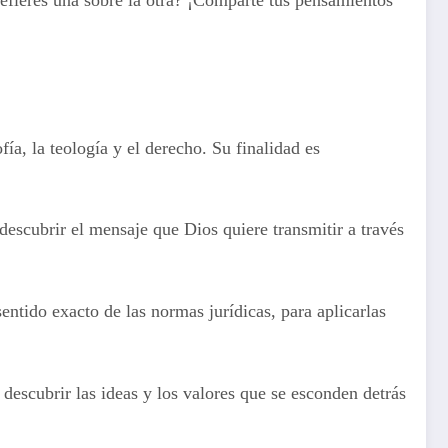
efieres una sobre la otra? ¡Comparte tus pensamientos
fía, la teología y el derecho. Su finalidad es
s descubrir el mensaje que Dios quiere transmitir a través
sentido exacto de las normas jurídicas, para aplicarlas
s descubrir las ideas y los valores que se esconden detrás