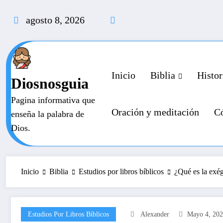
Saltar
al
agosto 8, 2026
contenido
Inicio
Biblia
Histor
Diosnosguia
Pagina informativa que
Oración y meditación
Có
enseña la palabra de
Dios.
Inicio
Biblia
Estudios por libros bíblicos
¿Qué es la exég
Estudios Por Libros Bíblicos
Alexander
Mayo 4, 20